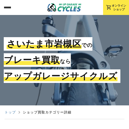
shopping_cart
オンライン
ショップ
さいたま市岩槻区
での
ブレーキ買取
なら
アップガレージサイクルズ
トップ
ショップ買取カテゴリー詳細