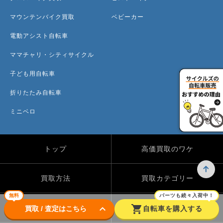
マウンテンバイク買取
ベビーカー
電動アシスト自転車
ママチャリ・シティサイクル
子ども用自転車
折りたたみ自転車
ミニベロ
トップ
高価買取のワケ
買取方法
買取カテゴリー
無料
パーツも続々入荷中！
keyboard_arrow_down
shopping_cart
買取実績
自転車のコラム
買取 / 査定はこちら
自転車を購入する