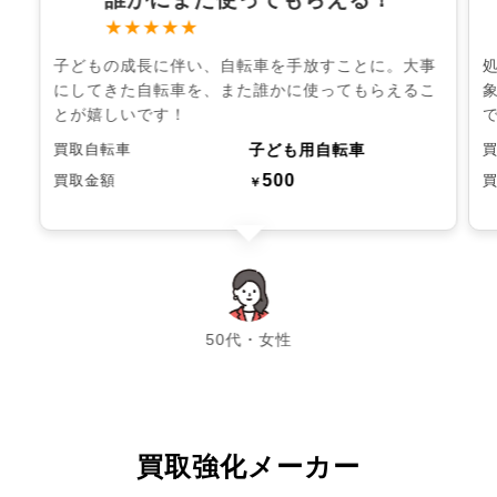
★★★★★
子どもの成長に伴い、自転車を手放すことに。大事
にしてきた自転車を、また誰かに使ってもらえるこ
とが嬉しいです！
子ども用自転車
買取自転車
500
買取金額
￥
chevron_left
chevron_right
50代・女性
買取強化メーカー