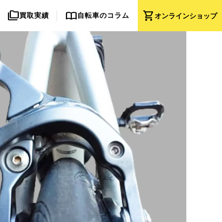
folder_copy
import_contacts
shopping_cart
買取実績
自転車のコラム
オンライン
ショップ