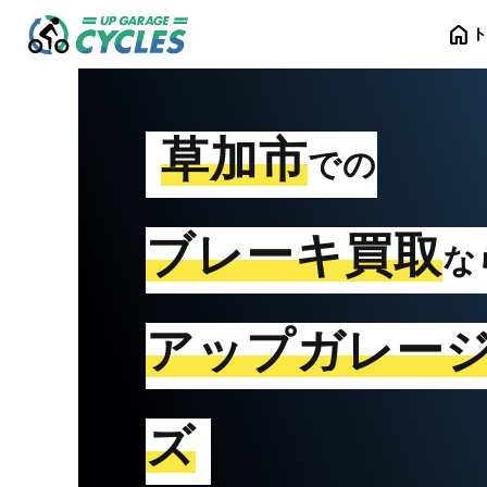
home
草加市
での
ブレーキ買取
な
アップガレー
ズ