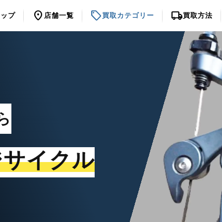
location_on
sell
local_shipping
トップ
店舗一覧
買取カテゴリー
買取方法
ら
ジサイクル