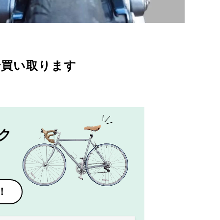
で買い取ります
ク
！