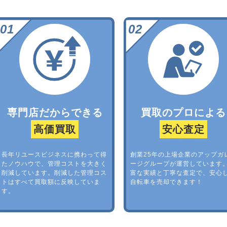
専門店だからできる
買取のプロによる
高価買取
安心査定
長年リユースビジネスに携わって得
創業25年の上場企業のアップガ
たノウハウで、管理コストを大きく
ージグループが運営しています
削減しています。削減した管理コス
富な実績と丁寧な査定で、安心
トはすべて買取額に反映していま
自転車を売却できます！
す。