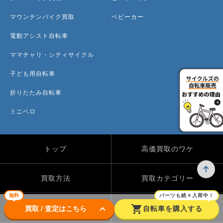
マウンテンバイク買取
ベビーカー
電動アシスト自転車
ママチャリ・シティサイクル
子ども用自転車
折りたたみ自転車
ミニベロ
トップ
高価買取のワケ
買取方法
買取カテゴリー
無料
パーツも続々入荷中！
keyboard_arrow_down
shopping_cart
買取実績
自転車のコラム
買取 / 査定はこちら
自転車を購入する