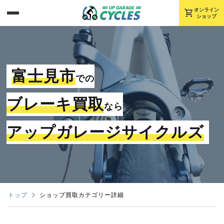
shopping_cart
オンライン
ショップ
富士見市
での
ブレーキ買取
なら
アップガレージサイクルズ
トップ
ショップ買取カテゴリー詳細