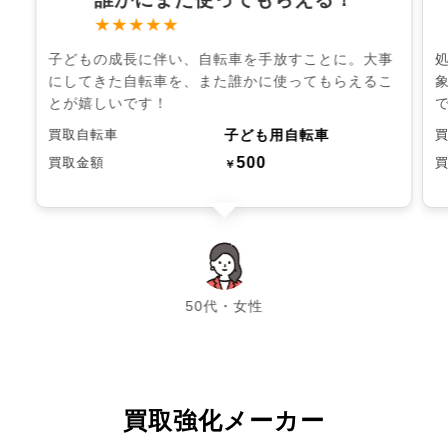
★★★★★
子どもの成長に伴い、自転車を手放すことに。大事
にしてきた自転車を、また誰かに使ってもらえるこ
とが嬉しいです！
子ども用自転車
買取自転車
500
買取金額
￥
chevron_left
chevron_right
50代・女性
買取強化メーカー