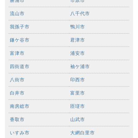
勝浦市
市原市
流山市
八千代市
我孫子市
鴨川市
鎌ケ谷市
君津市
富津市
浦安市
四街道市
袖ケ浦市
八街市
印西市
白井市
富里市
南房総市
匝瑳市
香取市
山武市
いすみ市
大網白里市