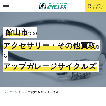
shopping_cart
オンライン
ショップ
館山市
での
アクセサリー・その他買取
な
ら
アップガレージサイクルズ
トップ
ショップ買取カテゴリー詳細