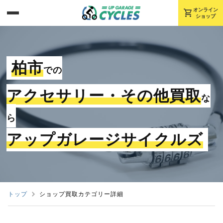
shopping_cart
オンライン
ショップ
柏市
での
アクセサリー・その他買取
な
ら
アップガレージサイクルズ
トップ
ショップ買取カテゴリー詳細