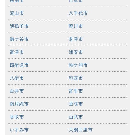
勝浦市
市原市
流山市
八千代市
我孫子市
鴨川市
鎌ケ谷市
君津市
富津市
浦安市
四街道市
袖ケ浦市
八街市
印西市
白井市
富里市
南房総市
匝瑳市
香取市
山武市
いすみ市
大網白里市