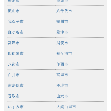
勝浦市
市原市
流山市
八千代市
我孫子市
鴨川市
鎌ケ谷市
君津市
富津市
浦安市
四街道市
袖ケ浦市
八街市
印西市
白井市
富里市
南房総市
匝瑳市
香取市
山武市
いすみ市
大網白里市