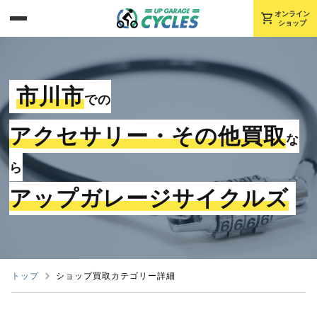
shopping_cart
オンライン
ショップ
市川市
での
アクセサリー・その他買取
な
ら
アップガレージサイクルズ
トップ
ショップ買取カテゴリー詳細