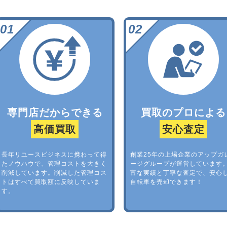
専門店だからできる
買取のプロによる
高価買取
安心査定
長年リユースビジネスに携わって得
創業25年の上場企業のアップガ
たノウハウで、管理コストを大きく
ージグループが運営しています
削減しています。削減した管理コス
富な実績と丁寧な査定で、安心
トはすべて買取額に反映していま
自転車を売却できます！
す。