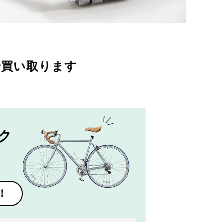
で買い取ります
ク
！