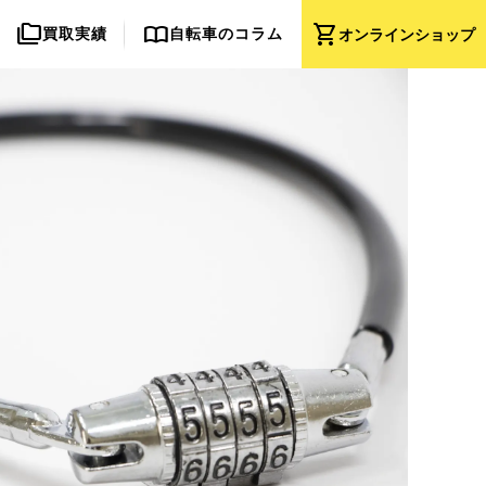
folder_copy
import_contacts
shopping_cart
買取実績
自転車のコラム
オンライン
ショップ