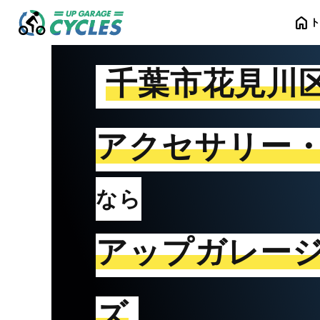
home
千葉市花見川
アクセサリー
なら
アップガレー
ズ