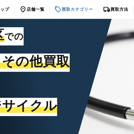
location_on
sell
local_shipping
トップ
店舗一覧
買取カテゴリー
買取方法
区
での
・その他買取
ジサイクル