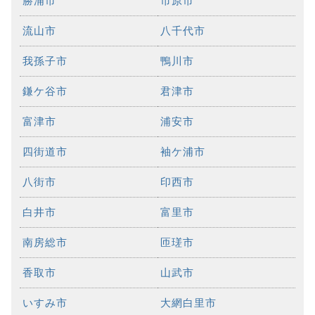
勝浦市
市原市
流山市
八千代市
我孫子市
鴨川市
鎌ケ谷市
君津市
富津市
浦安市
四街道市
袖ケ浦市
八街市
印西市
白井市
富里市
南房総市
匝瑳市
香取市
山武市
いすみ市
大網白里市