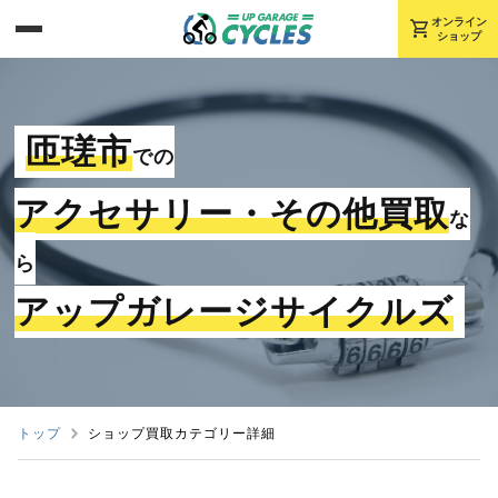
shopping_cart
オンライン
ショップ
匝瑳市
での
アクセサリー・その他買取
な
ら
アップガレージサイクルズ
トップ
ショップ買取カテゴリー詳細