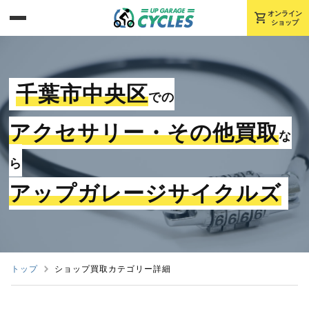
shopping_cart
オンライン
ショップ
千葉市中央区
での
アクセサリー・その他買取
な
ら
アップガレージサイクルズ
トップ
ショップ買取カテゴリー詳細