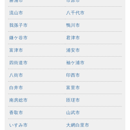
勝浦市
市原市
流山市
八千代市
我孫子市
鴨川市
鎌ケ谷市
君津市
富津市
浦安市
四街道市
袖ケ浦市
八街市
印西市
白井市
富里市
南房総市
匝瑳市
香取市
山武市
いすみ市
大網白里市