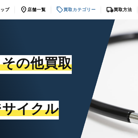
location_on
sell
local_shipping
トップ
店舗一覧
買取カテゴリー
買取方法
・その他買取
ジサイクル