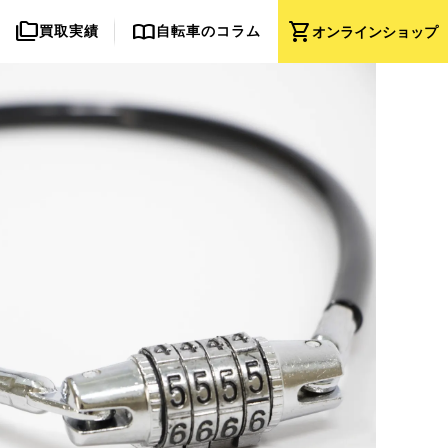
folder_copy
import_contacts
shopping_cart
買取実績
自転車のコラム
オンライン
ショップ