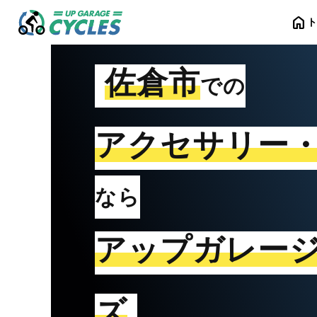
home
佐倉市
での
アクセサリー
なら
アップガレー
ズ