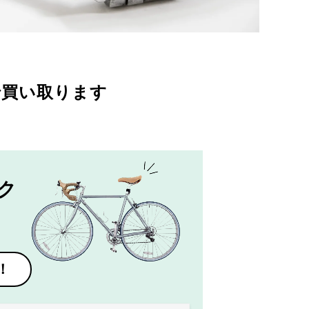
で買い取ります
ク
！