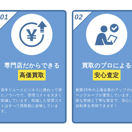
専門店だからできる
買取のプロによる
高価買取
安心査定
長年リユースビジネスに携わって得
創業25年の上場企業のアップガ
たノウハウで、管理コストを大きく
ージグループが運営しています
削減しています。削減した管理コス
富な実績と丁寧な査定で、安心
トはすべて買取額に反映していま
自転車を売却できます！
す。