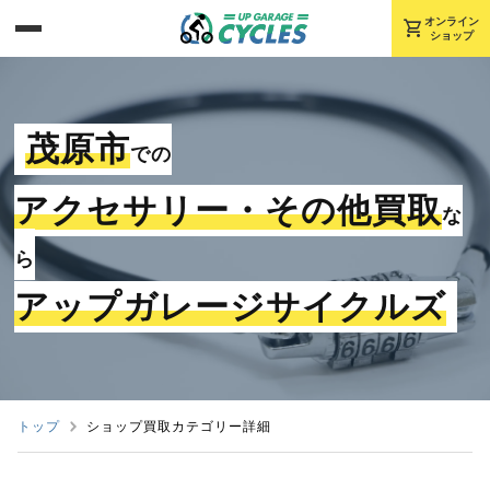
shopping_cart
オンライン
ショップ
茂原市
での
アクセサリー・その他買取
な
ら
アップガレージサイクルズ
トップ
ショップ買取カテゴリー詳細