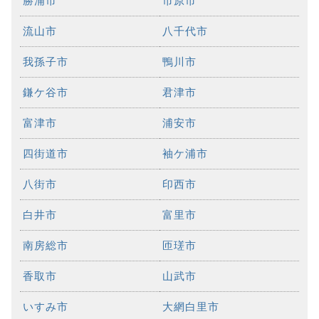
勝浦市
市原市
流山市
八千代市
我孫子市
鴨川市
鎌ケ谷市
君津市
富津市
浦安市
四街道市
袖ケ浦市
八街市
印西市
白井市
富里市
南房総市
匝瑳市
香取市
山武市
いすみ市
大網白里市