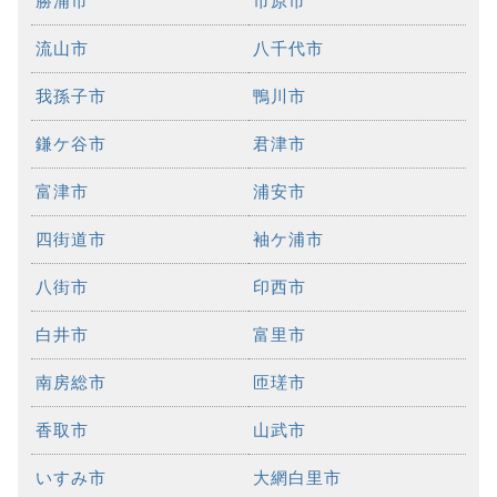
勝浦市
市原市
流山市
八千代市
我孫子市
鴨川市
鎌ケ谷市
君津市
富津市
浦安市
四街道市
袖ケ浦市
八街市
印西市
白井市
富里市
南房総市
匝瑳市
香取市
山武市
いすみ市
大網白里市