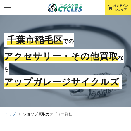
shopping_cart
オンライン
ショップ
千葉市稲毛区
での
アクセサリー・その他買取
な
ら
アップガレージサイクルズ
トップ
ショップ買取カテゴリー詳細