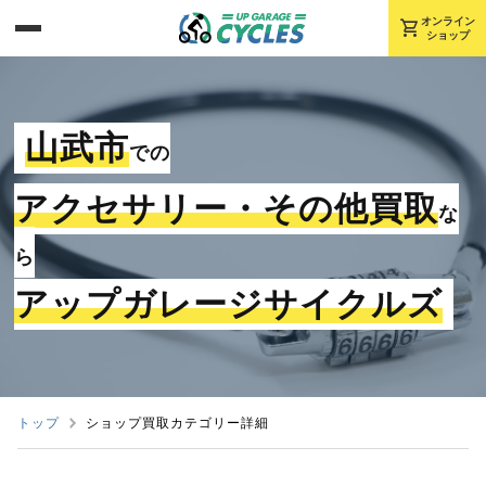
shopping_cart
オンライン
ショップ
山武市
での
アクセサリー・その他買取
な
ら
アップガレージサイクルズ
トップ
ショップ買取カテゴリー詳細