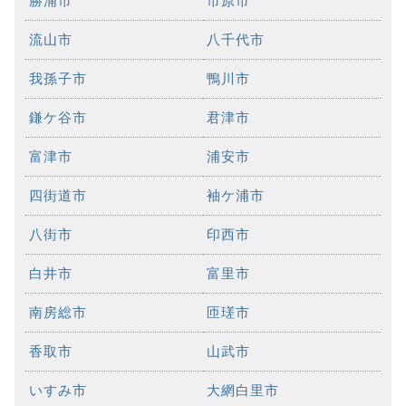
勝浦市
市原市
流山市
八千代市
我孫子市
鴨川市
鎌ケ谷市
君津市
富津市
浦安市
四街道市
袖ケ浦市
八街市
印西市
白井市
富里市
南房総市
匝瑳市
香取市
山武市
いすみ市
大網白里市