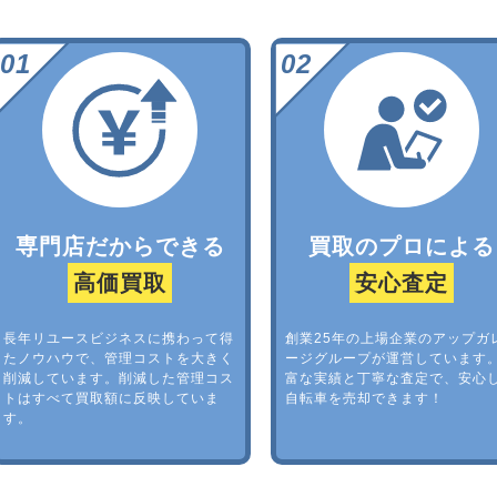
専門店だからできる
買取のプロによる
高価買取
安心査定
長年リユースビジネスに携わって得
創業25年の上場企業のアップガ
たノウハウで、管理コストを大きく
ージグループが運営しています
削減しています。削減した管理コス
富な実績と丁寧な査定で、安心
トはすべて買取額に反映していま
自転車を売却できます！
す。