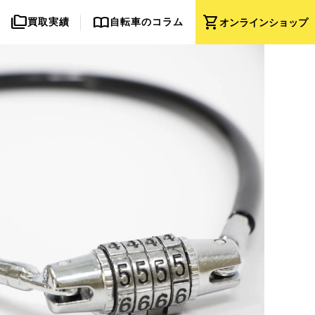
folder_copy
import_contacts
shopping_cart
買取実績
自転車のコラム
オンライン
ショップ