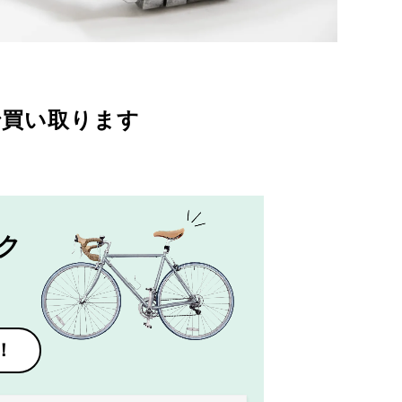
で買い取ります
ク
！