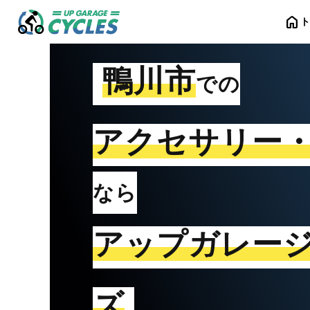
home
鴨川市
での
アクセサリー
なら
アップガレー
ズ