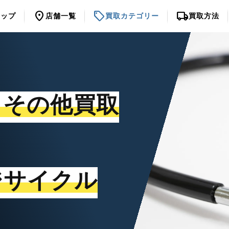
location_on
sell
local_shipping
トップ
店舗一覧
買取カテゴリー
買取方法
・その他買取
ジサイクル