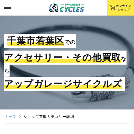
shopping_cart
オンライン
ショップ
千葉市若葉区
での
アクセサリー・その他買取
な
ら
アップガレージサイクルズ
トップ
ショップ買取カテゴリー詳細