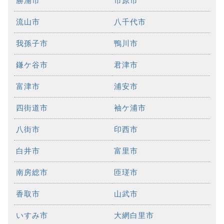
勝浦市
市原市
流山市
八千代市
我孫子市
鴨川市
鎌ケ谷市
君津市
富津市
浦安市
四街道市
袖ケ浦市
八街市
印西市
白井市
富里市
南房総市
匝瑳市
香取市
山武市
いすみ市
大網白里市