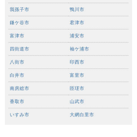
我孫子市
鴨川市
鎌ケ谷市
君津市
富津市
浦安市
四街道市
袖ケ浦市
八街市
印西市
白井市
富里市
南房総市
匝瑳市
香取市
山武市
いすみ市
大網白里市