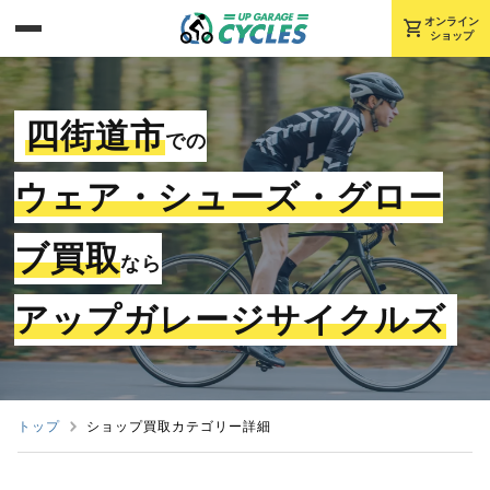
shopping_cart
オンライン
ショップ
四街道市
での
ウェア・シューズ・グロー
ブ買取
なら
アップガレージサイクルズ
トップ
ショップ買取カテゴリー詳細