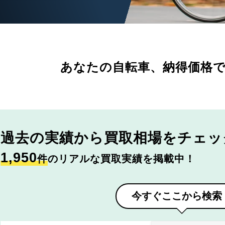
あなたの自転車、
納得価格
過去の実績から
買取相場をチェッ
1,950
件
のリアルな買取実績を掲載中！
今すぐここから検索