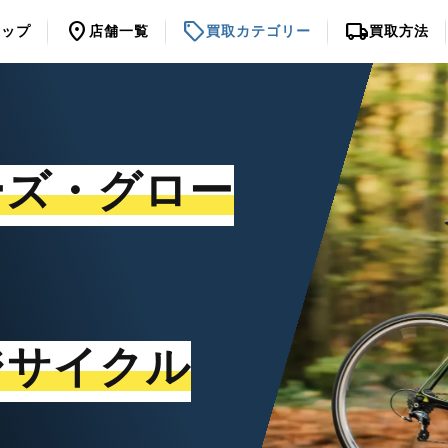
location_on
sell
local_shipping
トップ
店舗一覧
買取カテゴリー
買取方法
ーズ・グロー
ジサイクル