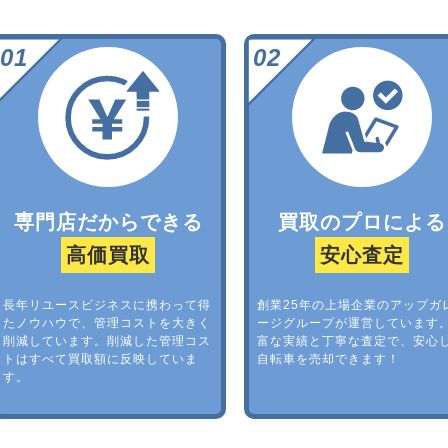
専門店だからできる
買取のプロによる
高価買取
安心査定
長年リユースビジネスに携わって得
創業25年の上場企業のアップガ
たノウハウで、管理コストを大きく
ージグループが運営しています
削減しています。削減した管理コス
富な実績と丁寧な査定で、安心
トはすべて買取額に反映していま
自転車を売却できます！
す。