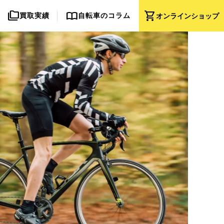
folder_copy
import_contacts
shopping_cart
買取実績
自転車のコラム
オンライン
ショップ