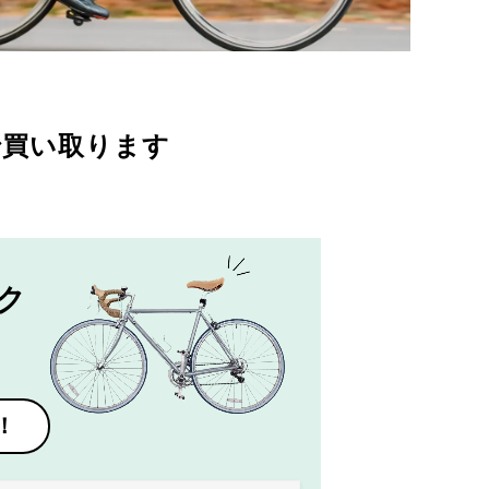
で買い取ります
ク
！