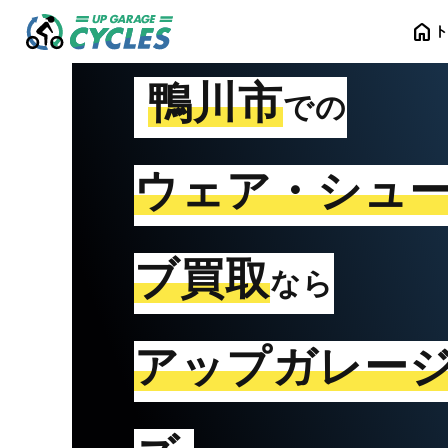
home
鴨川市
での
ウェア・シュ
ブ買取
なら
アップガレー