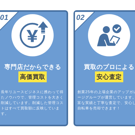
専門店だからできる
買取のプロによる
高価買取
安心査定
長年リユースビジネスに携わって得
創業25年の上場企業のアップガ
たノウハウで、管理コストを大きく
ージグループが運営しています
削減しています。削減した管理コス
富な実績と丁寧な査定で、安心
トはすべて買取額に反映していま
自転車を売却できます！
す。