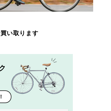
で買い取ります
ク
！