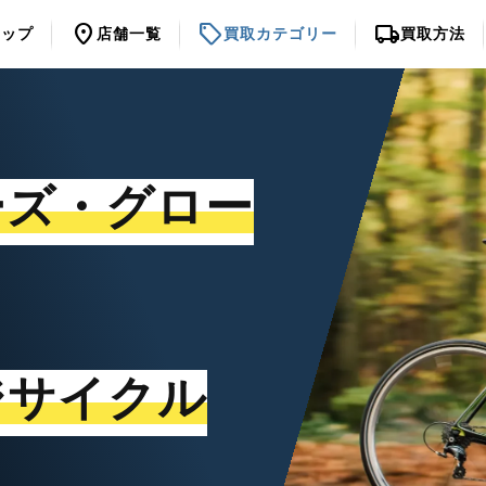
location_on
sell
local_shipping
トップ
店舗一覧
買取カテゴリー
買取方法
ーズ・グロー
ジサイクル