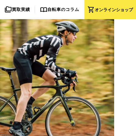
folder_copy
import_contacts
shopping_cart
買取実績
自転車のコラム
オンライン
ショップ