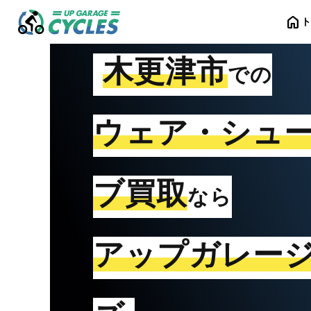
home
木更津市
での
ウェア・シュ
ブ買取
なら
アップガレー