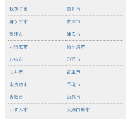
我孫子市
鴨川市
鎌ケ谷市
君津市
富津市
浦安市
四街道市
袖ケ浦市
八街市
印西市
白井市
富里市
南房総市
匝瑳市
香取市
山武市
いすみ市
大網白里市