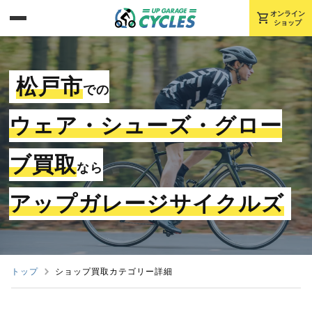
shopping_cart
オンライン
ショップ
松戸市
での
ウェア・シューズ・グロー
ブ買取
なら
アップガレージサイクルズ
トップ
ショップ買取カテゴリー詳細