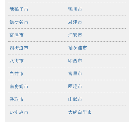
我孫子市
鴨川市
鎌ケ谷市
君津市
富津市
浦安市
四街道市
袖ケ浦市
八街市
印西市
白井市
富里市
南房総市
匝瑳市
香取市
山武市
いすみ市
大網白里市