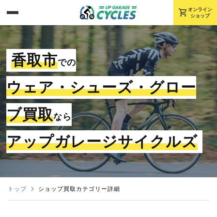
shopping_cart
オンライン
ショップ
香取市
での
ウェア・シューズ・グロー
ブ買取
なら
アップガレージサイクルズ
トップ
ショップ買取カテゴリー詳細