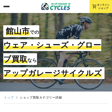
shopping_cart
オンライン
ショップ
館山市
での
ウェア・シューズ・グロー
ブ買取
なら
アップガレージサイクルズ
トップ
ショップ買取カテゴリー詳細