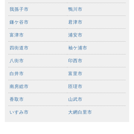
我孫子市
鴨川市
鎌ケ谷市
君津市
富津市
浦安市
四街道市
袖ケ浦市
八街市
印西市
白井市
富里市
南房総市
匝瑳市
香取市
山武市
いすみ市
大網白里市