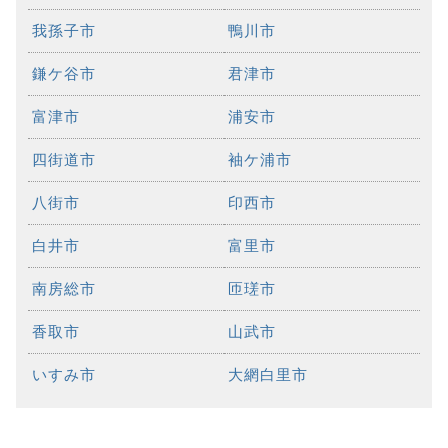
我孫子市
鴨川市
鎌ケ谷市
君津市
富津市
浦安市
四街道市
袖ケ浦市
八街市
印西市
白井市
富里市
南房総市
匝瑳市
香取市
山武市
いすみ市
大網白里市