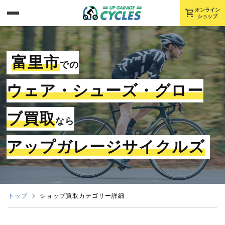
shopping_cart
オンライン
ショップ
富里市
での
ウェア・シューズ・グロー
ブ買取
なら
アップガレージサイクルズ
トップ
ショップ買取カテゴリー詳細