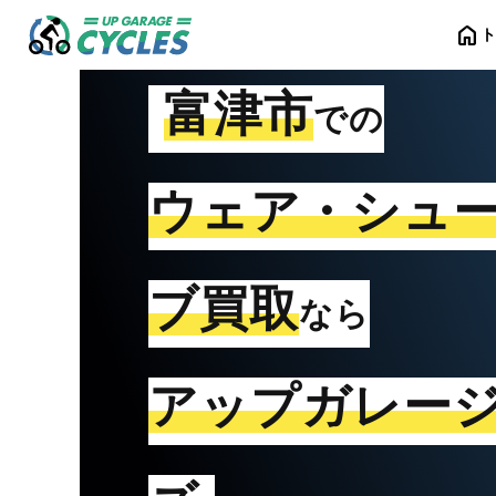
home
富津市
での
ウェア・シュ
ブ買取
なら
アップガレー