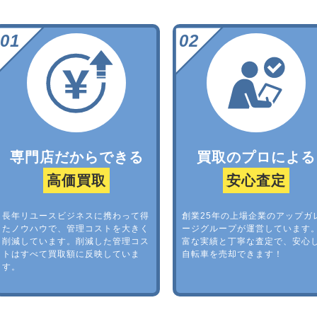
専門店だからできる
買取のプロによる
高価買取
安心査定
長年リユースビジネスに携わって得
創業25年の上場企業のアップガ
たノウハウで、管理コストを大きく
ージグループが運営しています
削減しています。削減した管理コス
富な実績と丁寧な査定で、安心
トはすべて買取額に反映していま
自転車を売却できます！
す。