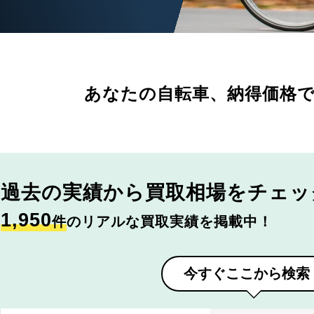
あなたの自転車、
納得価格
過去の実績から
買取相場をチェッ
1,950
件
のリアルな買取実績を掲載中！
今すぐここから検索