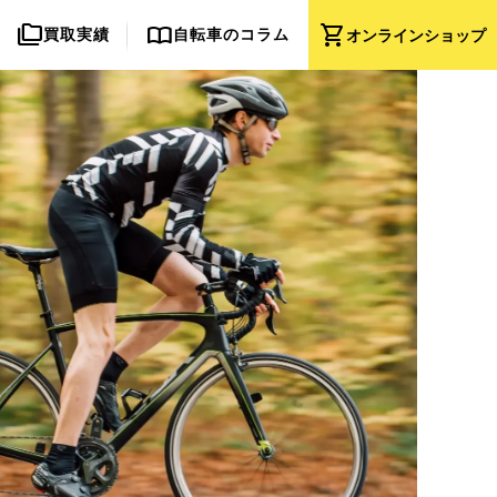
folder_copy
import_contacts
shopping_cart
買取実績
自転車のコラム
オンライン
ショップ