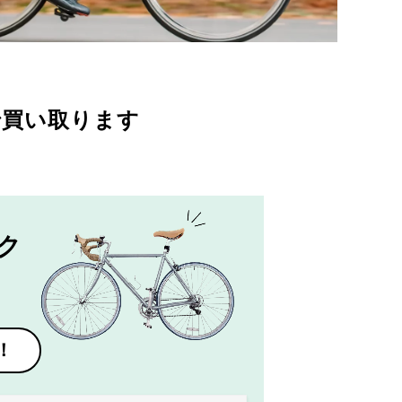
で買い取ります
ク
！