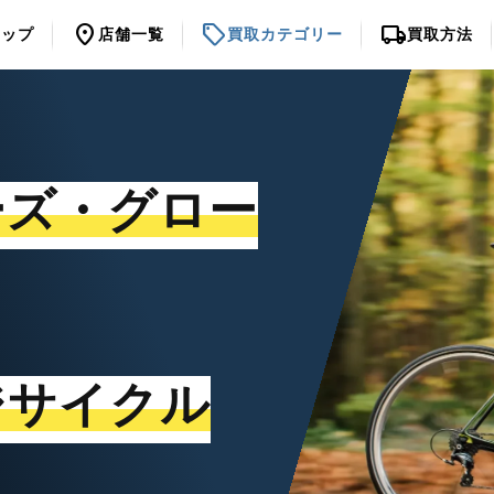
location_on
sell
local_shipping
トップ
店舗一覧
買取カテゴリー
買取方法
ーズ・グロー
ジサイクル