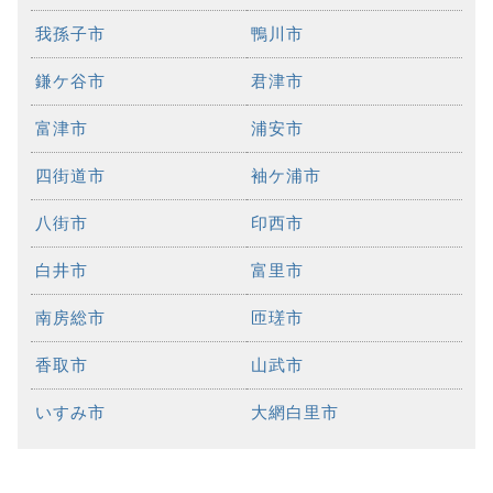
我孫子市
鴨川市
鎌ケ谷市
君津市
富津市
浦安市
四街道市
袖ケ浦市
八街市
印西市
白井市
富里市
南房総市
匝瑳市
香取市
山武市
いすみ市
大網白里市