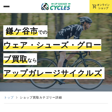
shopping_cart
オンライン
ショップ
鎌ケ谷市
での
ウェア・シューズ・グロー
ブ買取
なら
アップガレージサイクルズ
トップ
ショップ買取カテゴリー詳細