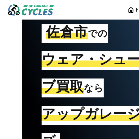
home
佐倉市
での
ウェア・シュ
ブ買取
なら
アップガレー