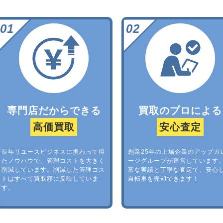
専門店だからできる
買取のプロによる
高価買取
安心査定
長年リユースビジネスに携わって得
創業25年の上場企業のアップガ
たノウハウで、管理コストを大きく
ージグループが運営しています
削減しています。削減した管理コス
富な実績と丁寧な査定で、安心
トはすべて買取額に反映していま
自転車を売却できます！
す。