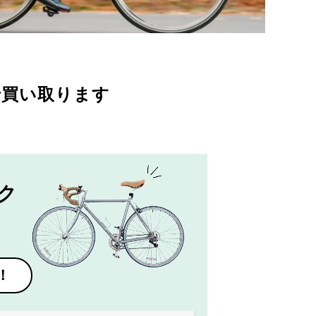
で買い取ります
ク
！