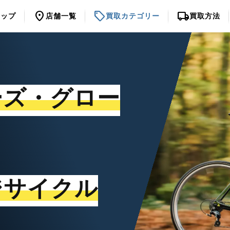
location_on
sell
local_shipping
トップ
店舗一覧
買取カテゴリー
買取方法
ーズ・グロー
ジサイクル