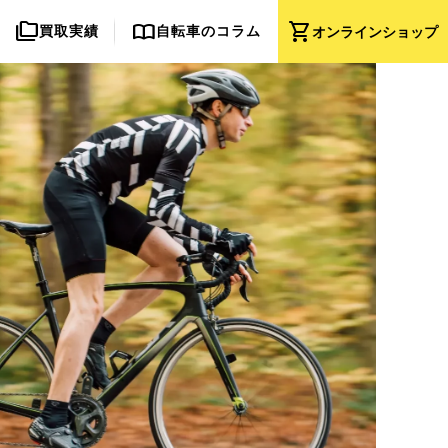
folder_copy
import_contacts
shopping_cart
買取実績
自転車のコラム
オンライン
ショップ