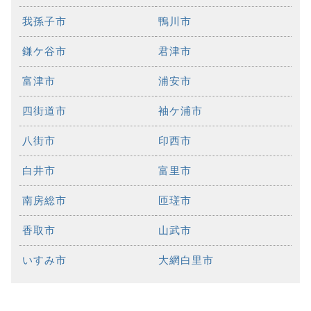
我孫子市
鴨川市
鎌ケ谷市
君津市
富津市
浦安市
四街道市
袖ケ浦市
八街市
印西市
白井市
富里市
南房総市
匝瑳市
香取市
山武市
いすみ市
大網白里市