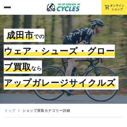
shopping_cart
オンライン
ショップ
成田市
での
ウェア・シューズ・グロー
ブ買取
なら
アップガレージサイクルズ
トップ
ショップ買取カテゴリー詳細