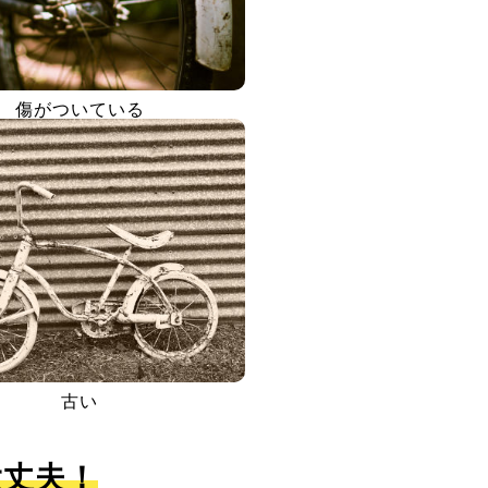
傷がついている
古い
大丈夫！