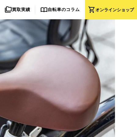
folder_copy
import_contacts
shopping_cart
買取実績
自転車のコラム
オンライン
ショップ