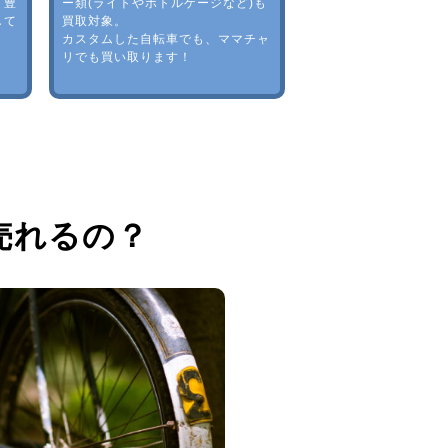
。豊
ー類(ライトやボトルゲージなど)も
して
買取対象。
カスタムした自転車でも、ママチャ
リでも買い取ります！
売れるの？