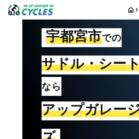
home
宇都宮市
での
サドル・シー
なら
アップガレー
ズ