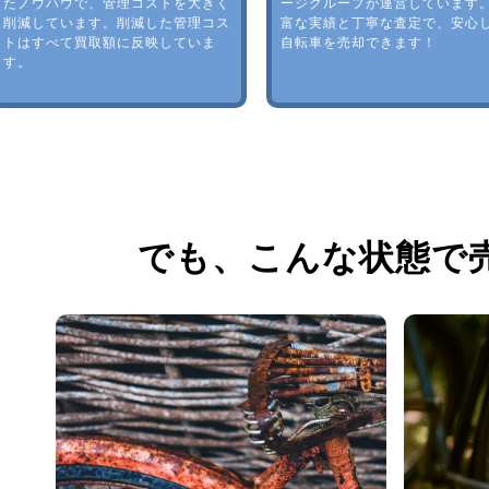
たノウハウで、管理コストを大きく
ージグループが運営しています
削減しています。削減した管理コス
富な実績と丁寧な査定で、安心
トはすべて買取額に反映していま
自転車を売却できます！
す。
でも、
こんな状態で