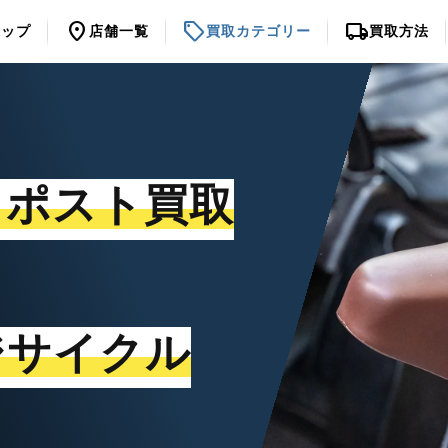
location_on
sell
local_shipping
トップ
店舗一覧
買取カテゴリー
買取方法
トポスト買取
ジサイクル