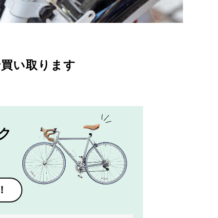
で買い取ります
ク
！