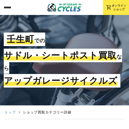
shopping_cart
オンライン
ショップ
壬生町
での
サドル・シートポスト買取
な
ら
アップガレージサイクルズ
トップ
ショップ買取カテゴリー詳細