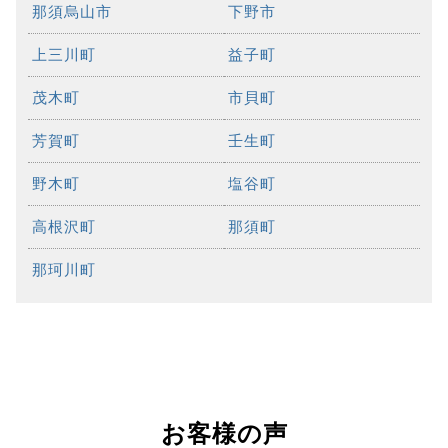
那須烏山市
下野市
上三川町
益子町
茂木町
市貝町
芳賀町
壬生町
野木町
塩谷町
高根沢町
那須町
那珂川町
お客様の声