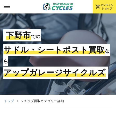
shopping_cart
オンライン
ショップ
下野市
での
サドル・シートポスト買取
な
ら
アップガレージサイクルズ
トップ
ショップ買取カテゴリー詳細