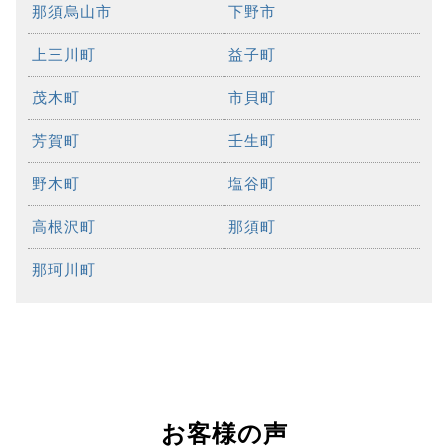
那須烏山市
下野市
上三川町
益子町
茂木町
市貝町
芳賀町
壬生町
野木町
塩谷町
高根沢町
那須町
那珂川町
お客様の声