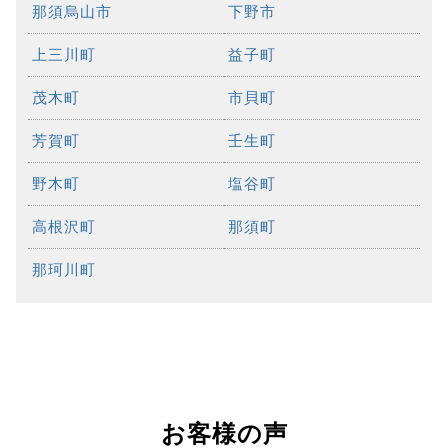
那須烏山市
下野市
上三川町
益子町
茂木町
市貝町
芳賀町
壬生町
野木町
塩谷町
高根沢町
那須町
那珂川町
お客様の声