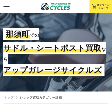
shopping_cart
オンライン
ショップ
那須町
での
サドル・シートポスト買取
な
ら
アップガレージサイクルズ
トップ
ショップ買取カテゴリー詳細