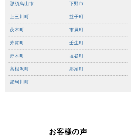
那須烏山市
下野市
上三川町
益子町
茂木町
市貝町
芳賀町
壬生町
野木町
塩谷町
高根沢町
那須町
那珂川町
お客様の声