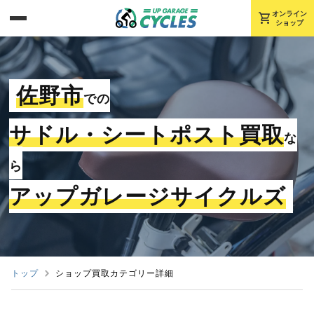
shopping_cart
オンライン
ショップ
佐野市
での
サドル・シートポスト買取
な
ら
アップガレージサイクルズ
トップ
ショップ買取カテゴリー詳細