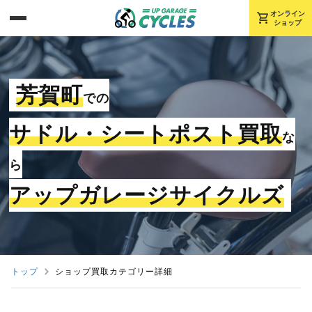
shopping_cart
オンライン
ショップ
芳賀町
での
サドル・シートポスト買取
な
ら
アップガレージサイクルズ
トップ
ショップ買取カテゴリー詳細