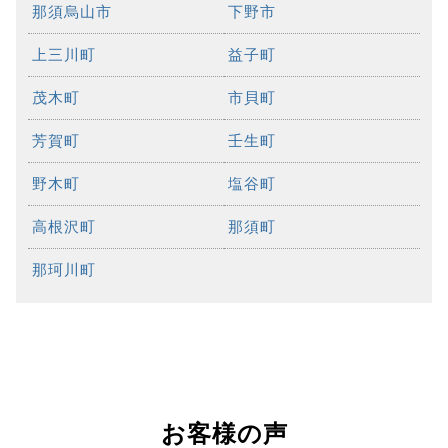
那須烏山市
下野市
上三川町
益子町
茂木町
市貝町
芳賀町
壬生町
野木町
塩谷町
高根沢町
那須町
那珂川町
お客様の声