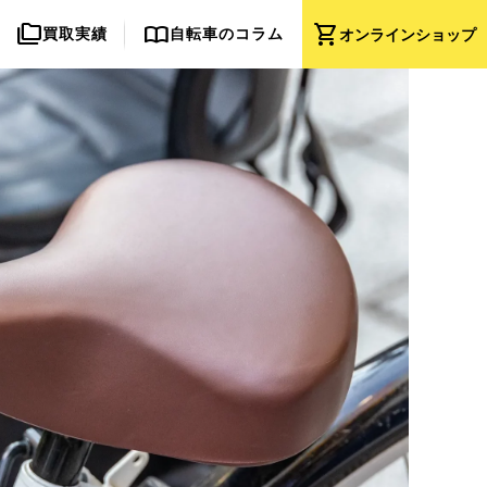
folder_copy
import_contacts
shopping_cart
買取実績
自転車のコラム
オンライン
ショップ