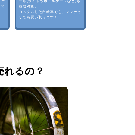
。豊
ー類(ライトやボトルゲージなど)も
して
買取対象。
カスタムした自転車でも、ママチャ
リでも買い取ります！
売れるの？