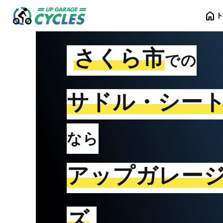
home
さくら市
での
サドル・シー
なら
アップガレー
ズ