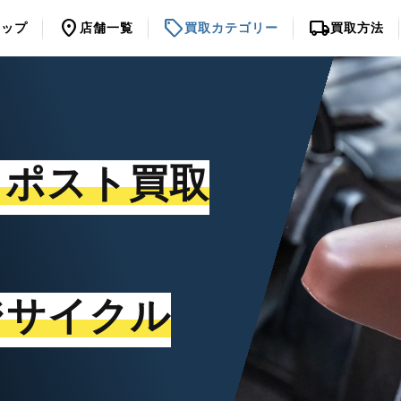
location_on
sell
local_shipping
トップ
店舗一覧
買取カテゴリー
買取方法
トポスト買取
ジサイクル