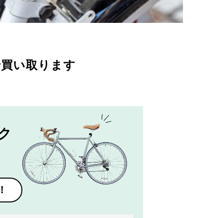
で買い取ります
ク
！