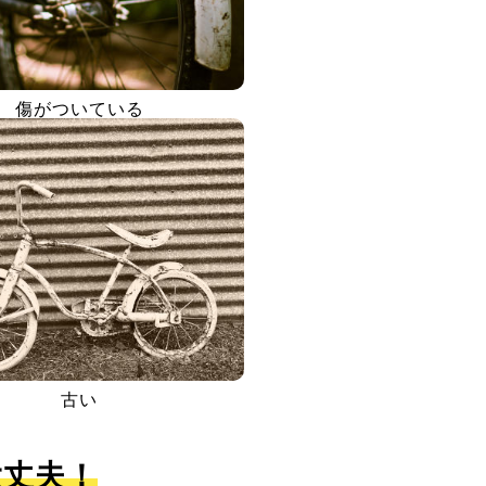
傷がついている
古い
大丈夫！