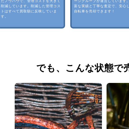
たノウハウで、管理コストを大きく
ージグループが運営しています
削減しています。削減した管理コス
富な実績と丁寧な査定で、安心
トはすべて買取額に反映していま
自転車を売却できます！
す。
でも、
こんな状態で