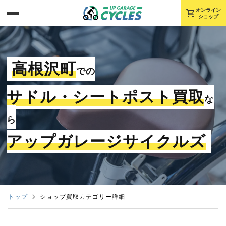
shopping_cart
オンライン
ショップ
高根沢町
での
サドル・シートポスト買取
な
ら
アップガレージサイクルズ
トップ
ショップ買取カテゴリー詳細