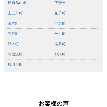
那須烏山市
下野市
上三川町
益子町
茂木町
市貝町
芳賀町
壬生町
野木町
塩谷町
高根沢町
那須町
那珂川町
お客様の声