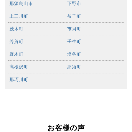
那須烏山市
下野市
上三川町
益子町
茂木町
市貝町
芳賀町
壬生町
野木町
塩谷町
高根沢町
那須町
那珂川町
お客様の声