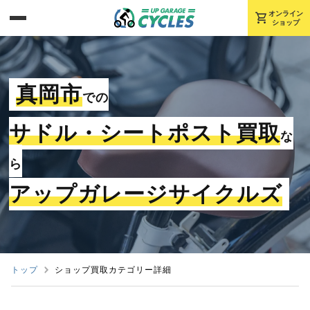
shopping_cart
オンライン
ショップ
真岡市
での
サドル・シートポスト買取
な
ら
アップガレージサイクルズ
トップ
ショップ買取カテゴリー詳細