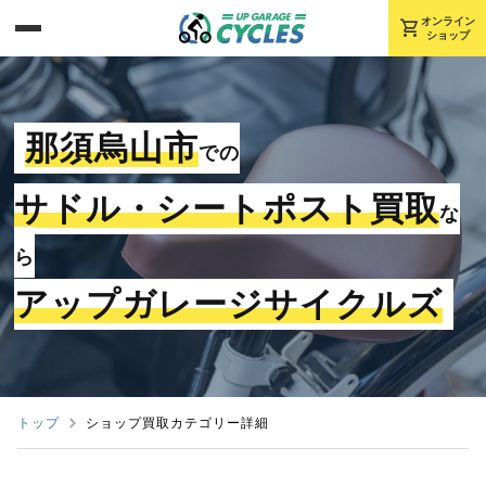
shopping_cart
オンライン
ショップ
那須烏山市
での
サドル・シートポスト買取
な
ら
アップガレージサイクルズ
トップ
ショップ買取カテゴリー詳細