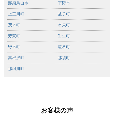
那須烏山市
下野市
上三川町
益子町
茂木町
市貝町
芳賀町
壬生町
野木町
塩谷町
高根沢町
那須町
那珂川町
お客様の声