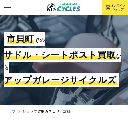
shopping_cart
オンライン
ショップ
市貝町
での
サドル・シートポスト買取
な
ら
アップガレージサイクルズ
トップ
ショップ買取カテゴリー詳細