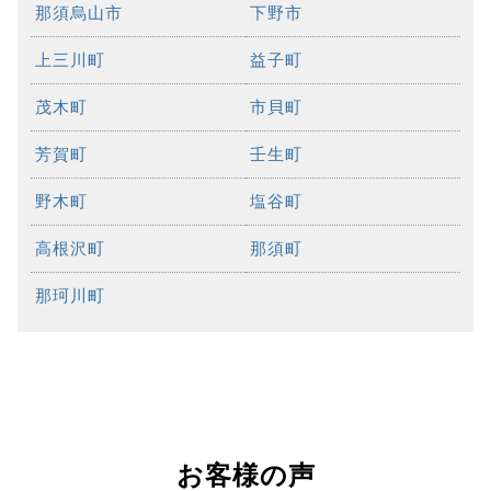
那須烏山市
下野市
上三川町
益子町
茂木町
市貝町
芳賀町
壬生町
野木町
塩谷町
高根沢町
那須町
那珂川町
お客様の声