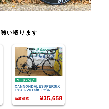
で買い取ります
ロードバイク
ロードバ
UPERSIX
TREK
DOMANE 4.5 2013
SCOTT
A
モデル
年モデル
35,658
¥
50,849
買取価格
買取価格