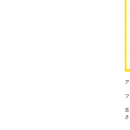
ア
フ
古
さ