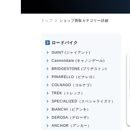
トップ
ショップ買取カテゴリー詳細
ロードバイク
GIANT (ジャイアント)
Cannondale (キャノンデール)
BRIDGESTONE (ブリヂストン)
PINARELLO（ピナレロ）
COLNAGO（コルナゴ）
TREK（トレック）
ロードバイク
ロードバイク
SPECIALIZED（スペシャライズド）
INOUE
MEXICO
BRIDGESTONE
ANCHOR
RHM9 2011年頃モデル
BIANCHI（ビアンキ）
¥
14,570
¥
84,52
買取価格
買取価格
DEROSA（デローザ）
ANCHOR（アンカー）