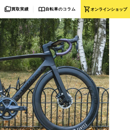
folder_copy
import_contacts
shopping_cart
買取実績
自転車のコラム
オンライン
ショップ