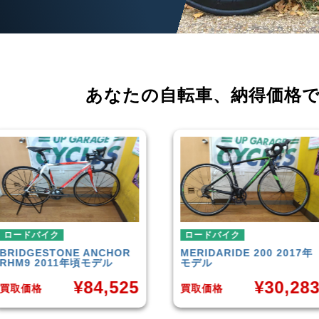
あなたの自転車、
納得価格
ロードバイク
ロードバイク
MERIDA
RIDE 200 2017年
CANNONDALE
S
モデル
EVO 6 2014年
5
¥
30,283
¥
買取価格
買取価格