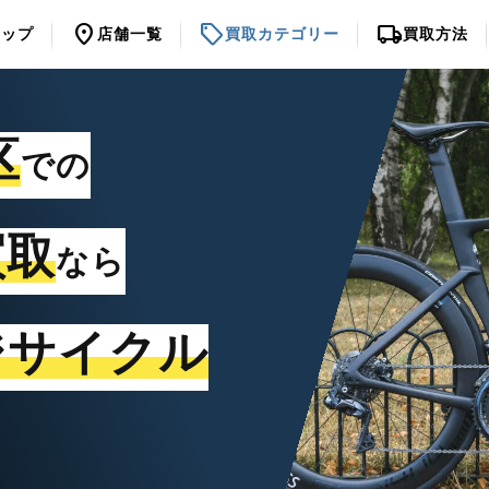
location_on
sell
local_shipping
トップ
店舗一覧
買取カテゴリー
買取方法
区
での
買取
なら
ジサイクル