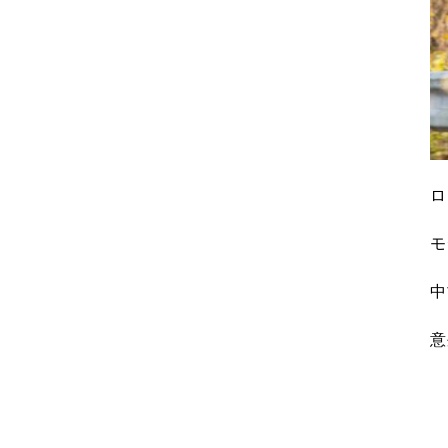
ロ
モ
中
意