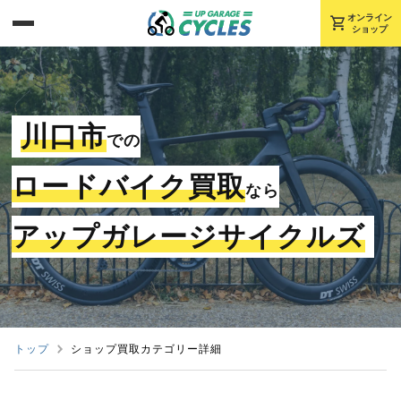
shopping_cart
オンライン
ショップ
川口市
での
ロードバイク買取
なら
アップガレージサイクルズ
トップ
ショップ買取カテゴリー詳細