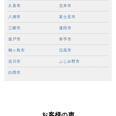
久喜市
北本市
八潮市
富士見市
三郷市
蓮田市
坂戸市
幸手市
鶴ヶ島市
日高市
吉川市
ふじみ野市
白岡市
お客様の声