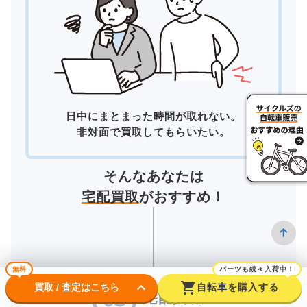
日中にまとまった時間が取れない。
非対面で買取してもらいたい。
そんなあなたは
宅配買取
がおすすめ！
無料
パーツも続々入荷中！
keyboard_arrow_down
shopping_cart
買取 / 査定はこちら
自転車を購入する
宅配買取