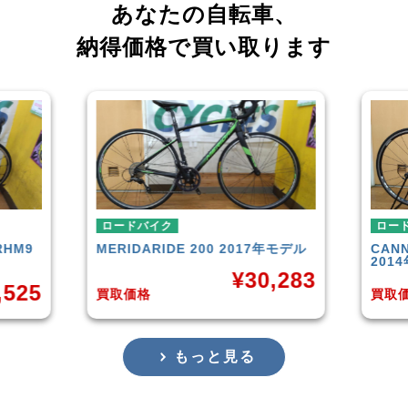
あなたの自転車、
納得価格で買い取ります
ロードバイク
017年モデル
CANNONDALE
SUPERSIX EVO 6
T
2014年モデル
ル
30,283
¥
35,658
買取価格
買
もっと見る