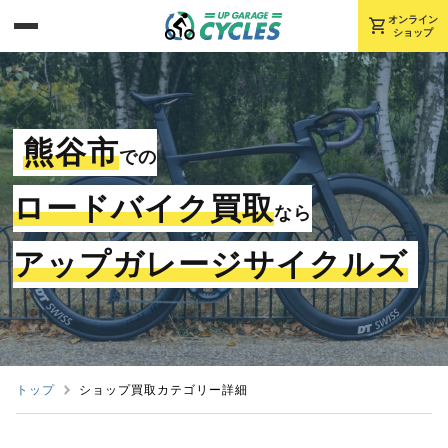
shopping_cart
オンライン
ショップ
熊谷市
での
ロードバイク買取
なら
アップガレージサイクルズ
トップ
ショップ買取カテゴリー詳細