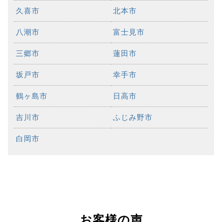
久喜市
北本市
八潮市
富士見市
三郷市
蓮田市
坂戸市
幸手市
鶴ヶ島市
日高市
吉川市
ふじみ野市
白岡市
お客様の声