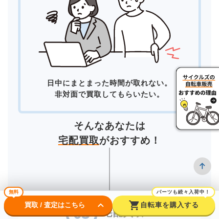
日中にまとまった時間が取れない。
非対面で買取してもらいたい。
そんなあなたは
宅配買取
がおすすめ！
無料
パーツも続々入荷中！
keyboard_arrow_down
shopping_cart
買取 / 査定はこちら
自転車を購入する
宅配買取