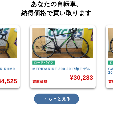
あなたの自転車、
納得価格で買い取ります
ロードバイク
ロー
RHM9
MERIDA
RIDE 200 2017年モデル
CAN
201
¥
30,283
,525
買取価格
買取
もっと見る