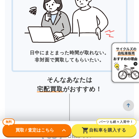
日中にまとまった時間が取れない。
非対面で買取してもらいたい。
そんなあなたは
宅配買取
がおすすめ！
無料
パーツも続々入荷中！
keyboard_arrow_down
shopping_cart
買取 / 査定はこちら
自転車を購入する
宅配買取