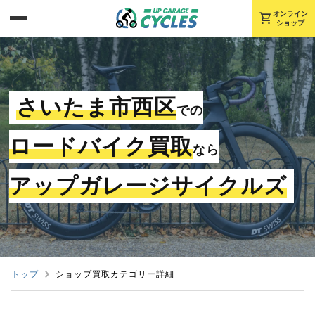
shopping_cart
オンライン
ショップ
さいたま市西区
での
ロードバイク買取
なら
アップガレージサイクルズ
トップ
ショップ買取カテゴリー詳細