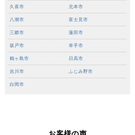
久喜市
北本市
八潮市
富士見市
三郷市
蓮田市
坂戸市
幸手市
鶴ヶ島市
日高市
吉川市
ふじみ野市
白岡市
お客様の声