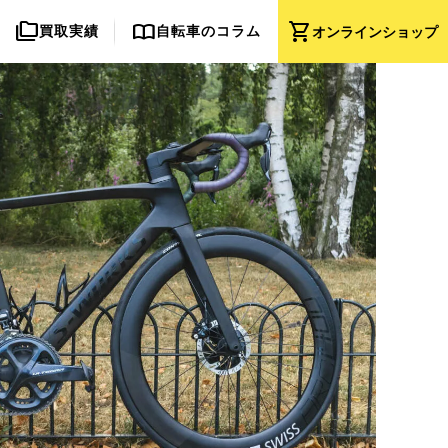
folder_copy
import_contacts
shopping_cart
買取実績
自転車のコラム
オンライン
ショップ