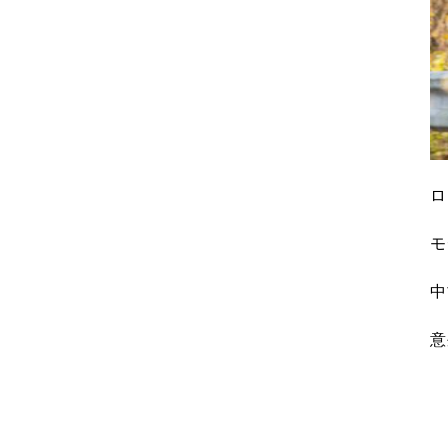
ロ
モ
中
意