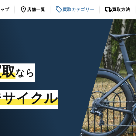
location_on
sell
local_shipping
トップ
店舗一覧
買取カテゴリー
買取方法
買取
なら
ジサイクル