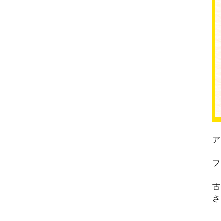
ア
フ
古
さ