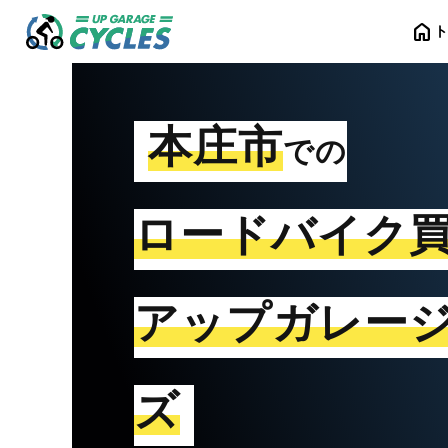
home
本庄市
での
ロードバイク
アップガレー
ズ