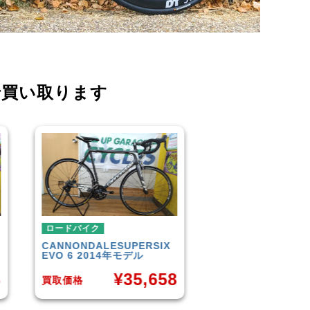
で買い取ります
ロードバイク
ロードバイク
TREK
DOMANE 4.5 2013
SCOTT
AFD PRO
年モデル
¥
3
8
¥
50,849
買取価格
買取価格