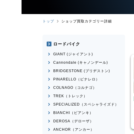
トップ
ショップ買取カテゴリー詳細
ロードバイク
GIANT (ジャイアント)
Cannondale (キャノンデール)
BRIDGESTONE (ブリヂストン)
PINARELLO（ピナレロ）
COLNAGO（コルナゴ）
TREK（トレック）
イク
ロードバイク
SPECIALIZED（スペシャライズド）
MEXICO
BRIDGESTONE
ANCHOR
RHM9 2011年頃モデル
BIANCHI（ビアンキ）
¥
14,570
¥
84,525
買取価格
DEROSA（デローザ）
ANCHOR（アンカー）