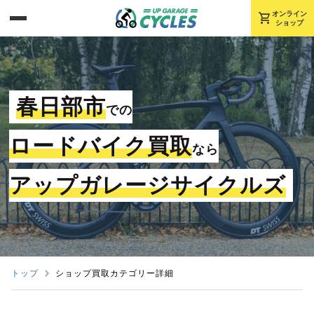
shopping_cart
オンライン
ショップ
春日部市
での
ロードバイク買取
なら
アップガレージサイクルズ
トップ
ショップ買取カテゴリー詳細