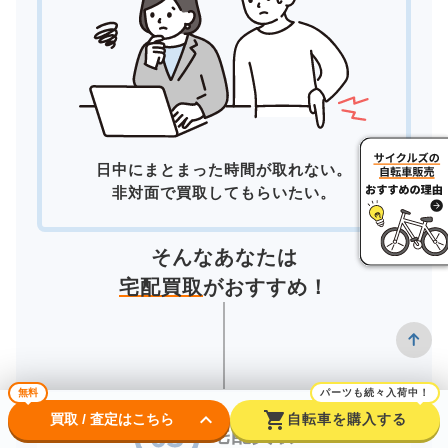
日中にまとまった時間が取れない。
非対面で買取してもらいたい。
そんなあなたは
宅配買取
がおすすめ！
無料
パーツも続々入荷中！
keyboard_arrow_down
shopping_cart
買取 / 査定はこちら
自転車を購入する
宅配買取