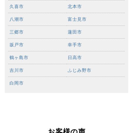
久喜市
北本市
八潮市
富士見市
三郷市
蓮田市
坂戸市
幸手市
鶴ヶ島市
日高市
吉川市
ふじみ野市
白岡市
お客様の声