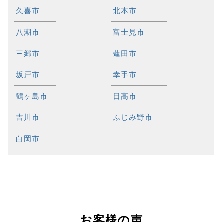
久喜市
北本市
八潮市
富士見市
三郷市
蓮田市
坂戸市
幸手市
鶴ヶ島市
日高市
吉川市
ふじみ野市
白岡市
お客様の声