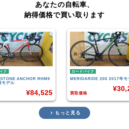
あなたの自転車、
納得価格で買い取ります
ロードバイク
ロー
RHM9
MERIDA
RIDE 200 2017年モデル
CAN
201
¥
30,283
,525
買取価格
買取
もっと見る