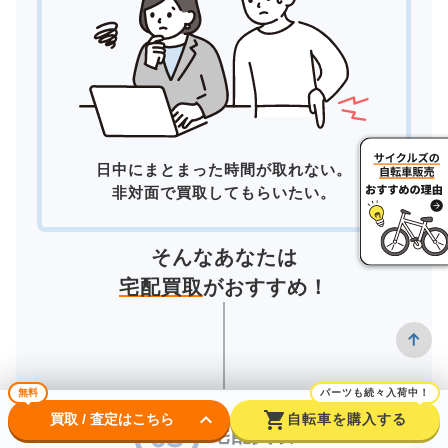
日中にまとまった時間が取れない。
非対面で買取してもらいたい。
そんなあなたは
宅配買取
がおすすめ！
無料
パーツも続々入荷中！
keyboard_arrow_down
shopping_cart
買取 / 査定はこちら
自転車を購入する
宅配買取