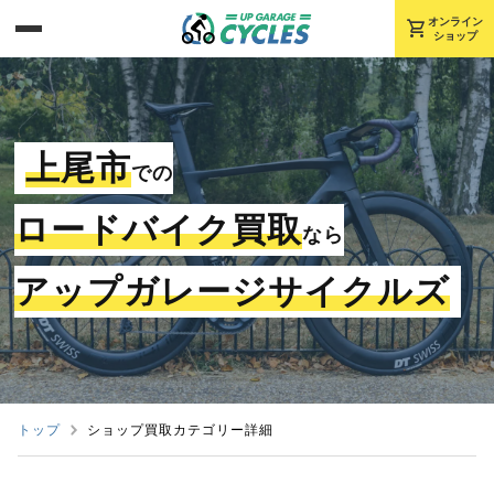
shopping_cart
オンライン
ショップ
上尾市
での
ロードバイク買取
なら
アップガレージサイクルズ
トップ
ショップ買取カテゴリー詳細