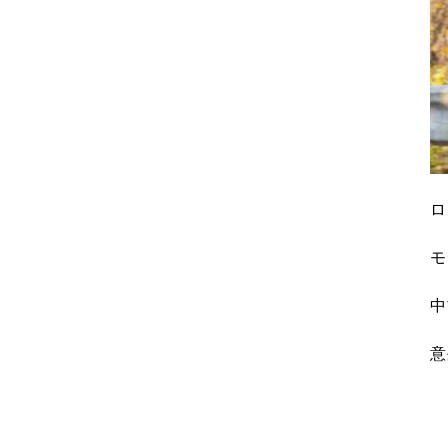
ロ
モ
中
意