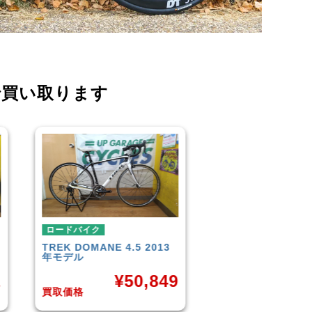
で買い取ります
ロードバイク
ロードバイク
TREK
DOMANE 4.5 2013
SCOTT
AFD PRO
年モデル
¥
3
¥
50,849
7
買取価格
買取価格