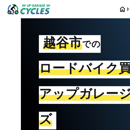
home
越谷市
での
ロードバイク
アップガレー
ズ