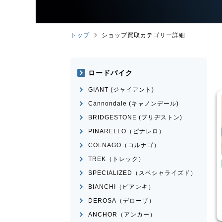
トップ
ショップ買取カテゴリー詳細
ロードバイク
GIANT (ジャイアント)
Cannondale (キャノンデール)
BRIDGESTONE (ブリヂストン)
PINARELLO（ピナレロ）
COLNAGO（コルナゴ）
TREK（トレック）
イク
ロードバイク
SPECIALIZED（スペシャライズド）
MEXICO
BRIDGESTONE
ANCHOR
RHM9 2011年頃モデル
BIANCHI（ビアンキ）
¥
14,570
¥
84,525
DEROSA（デローザ）
買取価格
ANCHOR（アンカー）