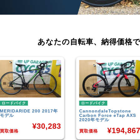
あなたの自転車、
納得価格
ロードバイク
ロードバイク
MERIDA
RIDE 200 2017年
Cannondale
Topstone
モデル
Carbon Force eTap AXS
2020年モデル
¥
30,283
¥
194,86
買取価格
買取価格