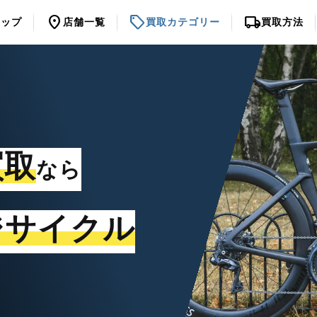
location_on
sell
local_shipping
トップ
店舗一覧
買取カテゴリー
買取方法
買取
なら
ジサイクル