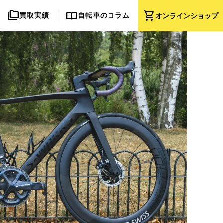
folder_copy
import_contacts
shopping_cart
買取実績
自転車のコラム
オンライン
ショップ