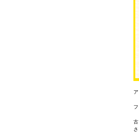
ア
フ
古
さ