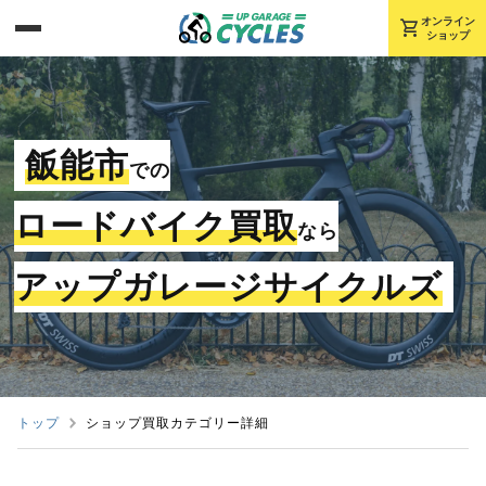
shopping_cart
オンライン
ショップ
飯能市
での
ロードバイク買取
なら
アップガレージサイクルズ
トップ
ショップ買取カテゴリー詳細