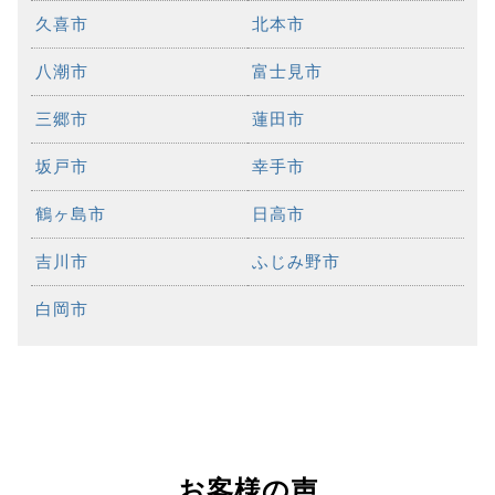
久喜市
北本市
八潮市
富士見市
三郷市
蓮田市
坂戸市
幸手市
鶴ヶ島市
日高市
吉川市
ふじみ野市
白岡市
お客様の声