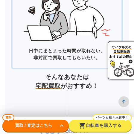
日中にまとまった時間が取れない。
非対面で買取してもらいたい。
そんなあなたは
宅配買取
がおすすめ！
無料
パーツも続々入荷中！
keyboard_arrow_down
shopping_cart
買取 / 査定はこちら
自転車を購入する
宅配買取