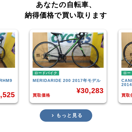
あなたの自転車、
納得価格で買い取ります
ロードバイク
ロー
RHM9
MERIDA
RIDE 200 2017年モデル
CAN
201
¥
30,283
,525
買取価格
買取
もっと見る