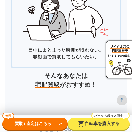
日中にまとまった時間が取れない。
非対面で買取してもらいたい。
そんなあなたは
宅配買取
がおすすめ！
無料
パーツも続々入荷中！
keyboard_arrow_down
shopping_cart
買取 / 査定はこちら
自転車を購入する
宅配買取