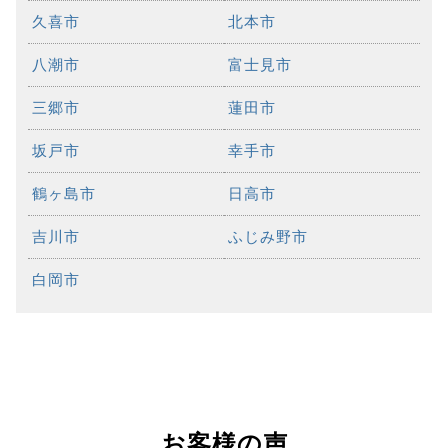
久喜市
北本市
八潮市
富士見市
三郷市
蓮田市
坂戸市
幸手市
鶴ヶ島市
日高市
吉川市
ふじみ野市
白岡市
お客様の声