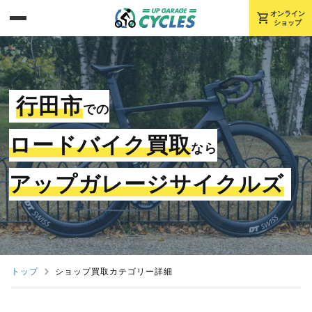
shopping_cart
オンライン
ショップ
行田市
での
ロードバイク買取
なら
アップガレージサイクルズ
トップ
ショップ買取カテゴリー詳細