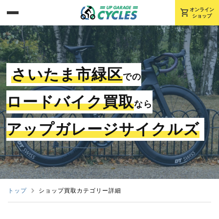
shopping_cart
オンライン
ショップ
さいたま市緑区
での
ロードバイク買取
なら
アップガレージサイクルズ
トップ
ショップ買取カテゴリー詳細