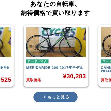
あなたの自転車、
納得価格で買い取ります
ロードバイク
ロ
7年モデル
CANNONDALE
SUPERSIX EVO 6
TR
2014年モデル
ル
0,283
¥
35,658
買取価格
買取
もっと見る