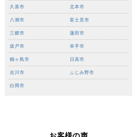
久喜市
北本市
八潮市
富士見市
三郷市
蓮田市
坂戸市
幸手市
鶴ヶ島市
日高市
吉川市
ふじみ野市
白岡市
お客様の声