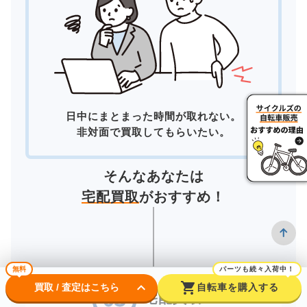
日中にまとまった時間が取れない。
非対面で買取してもらいたい。
そんなあなたは
宅配買取
がおすすめ！
無料
パーツも続々入荷中！
keyboard_arrow_down
shopping_cart
買取 / 査定はこちら
自転車を購入する
宅配買取