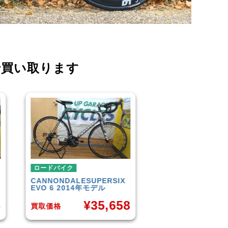
で買い取ります
ロードバイク
ロードバイク
IX
TREK
DOMANE 4.5 2013
SCOTT
AFD P
年モデル
58
¥
50,849
買取価格
買取価格