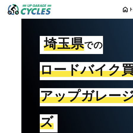
home
埼玉県
での
ロードバイク
アップガレー
ズ