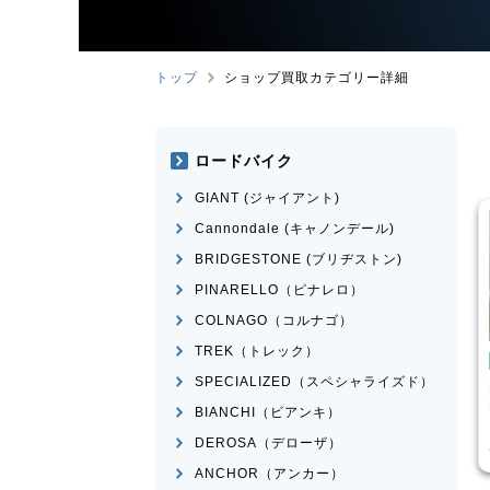
トップ
ショップ買取カテゴリー詳細
ロードバイク
GIANT (ジャイアント)
Cannondale (キャノンデール)
BRIDGESTONE (ブリヂストン)
PINARELLO（ピナレロ）
COLNAGO（コルナゴ）
TREK（トレック）
ドバイク
ロードバイク
SPECIALIZED（スペシャライズド）
UE
MEXICO
BRIDGESTONE
ANCHOR
RHM9 2011年頃モデル
BIANCHI（ビアンキ）
¥
14,570
¥
84,525
価格
買取価格
DEROSA（デローザ）
ANCHOR（アンカー）