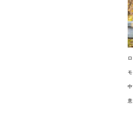
ロ
モ
中
意