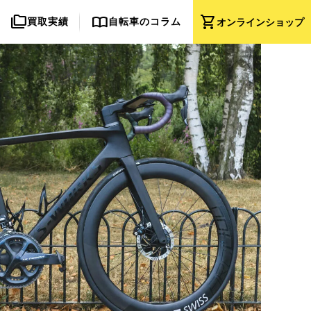
folder_copy
import_contacts
shopping_cart
買取実績
自転車のコラム
オンライン
ショップ