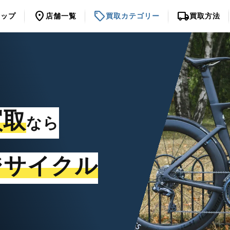
location_on
sell
local_shipping
トップ
店舗一覧
買取カテゴリー
買取方法
買取
なら
ジサイクル