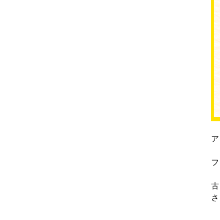
ア
フ
古
さ