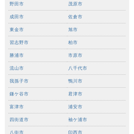
野田市
茂原市
成田市
佐倉市
東金市
旭市
習志野市
柏市
勝浦市
市原市
流山市
八千代市
我孫子市
鴨川市
鎌ケ谷市
君津市
富津市
浦安市
四街道市
袖ケ浦市
八街市
印西市