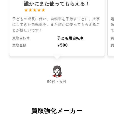
誰かにまた使ってもらえる！
★★★★★
子どもの成長に伴い、自転車を手放すことに。大事
にしてきた自転車を、また誰かに使ってもらえるこ
とが嬉しいです！
子ども用自転車
買取自転車
500
買取金額
￥
chevron_left
chevron_right
50代・女性
買取強化メーカー