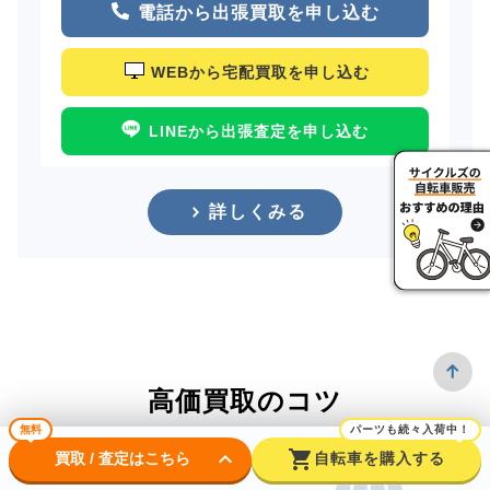
電話から出張買取を申し込む
WEBから宅配買取を申し込む
LINEから出張査定を申し込む
詳しくみる
高価買取のコツ
無料
パーツも続々入荷中！
keyboard_arrow_down
shopping_cart
買取 / 査定はこちら
自転車を購入する