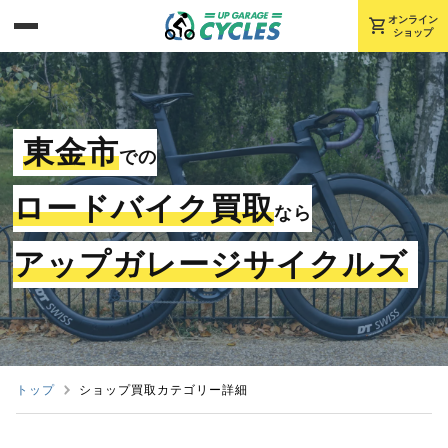
shopping_cart
オンライン
ショップ
東金市
での
ロードバイク買取
なら
アップガレージサイクルズ
トップ
ショップ買取カテゴリー詳細