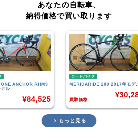
あなたの自転車、
納得価格で買い取ります
ロードバイク
ロー
RHM9
MERIDA
RIDE 200 2017年モデル
CAN
201
¥
30,283
,525
買取価格
買取
もっと見る